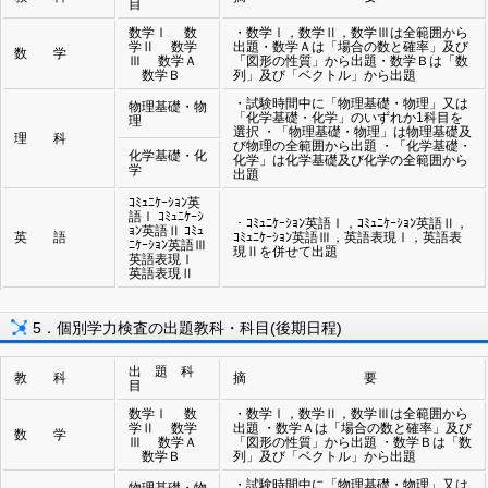
目
数学Ⅰ 数
・数学Ⅰ，数学Ⅱ，数学Ⅲは全範囲から
学Ⅱ 数学
出題・数学Ａは「場合の数と確率」及び
数 学
Ⅲ 数学Ａ
「図形の性質」から出題・数学Ｂは「数
数学Ｂ
列」及び「ベクトル」から出題
・試験時間中に「物理基礎・物理」又は
物理基礎・物
「化学基礎・化学」のいずれか1科目を
理
選択 ・「物理基礎・物理」は物理基礎及
理 科
び物理の全範囲から出題 ・「化学基礎・
化学基礎・化
化学」は化学基礎及び化学の全範囲から
学
出題
ｺﾐｭﾆｹｰｼｮﾝ英
語Ⅰ ｺﾐｭﾆｹｰｼ
・ｺﾐｭﾆｹｰｼｮﾝ英語Ⅰ，ｺﾐｭﾆｹｰｼｮﾝ英語Ⅱ，
ｮﾝ英語Ⅱ ｺﾐｭ
英 語
ｺﾐｭﾆｹｰｼｮﾝ英語Ⅲ，英語表現Ⅰ，英語表
ﾆｹｰｼｮﾝ英語Ⅲ
現Ⅱを併せて出題
英語表現Ⅰ
英語表現Ⅱ
5．個別学力検査の出題教科・科目(後期日程)
出 題 科
教 科
摘 要
目
数学Ⅰ 数
・数学Ⅰ，数学Ⅱ，数学Ⅲは全範囲から
学Ⅱ 数学
出題 ・数学Ａは「場合の数と確率」及び
数 学
Ⅲ 数学Ａ
「図形の性質」から出題 ・数学Ｂは「数
数学Ｂ
列」及び「ベクトル」から出題
・試験時間中に「物理基礎・物理」又は