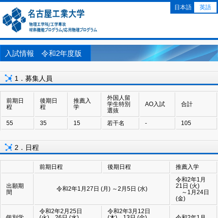
日本語
英語
入試情報 令和2年度版
1．募集人員
外国人留
前期日
後期日
推薦入
学生特別
AO入試
合計
程
程
学
選抜
55
35
15
若干名
-
105
2．日程
前期日程
後期日程
推薦入学
令和2年1月
出願期
21日 (火)
令和2年1月27日 (月) ～2月5日 (水)
間
～1月24日
(金)
令和2年2月25日
令和2年3月12日
個別学
(火)、26日 (水)
(木)、13日 (金)
令和2年1月