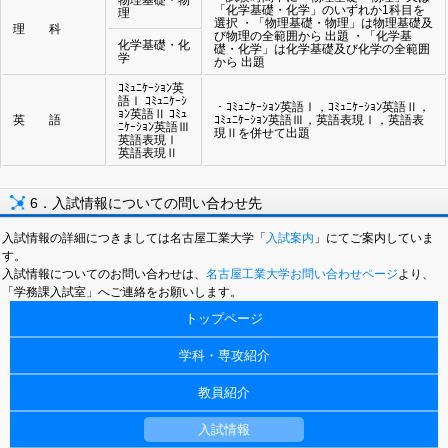
物理基礎・物
「化学基礎・化学」のいずれか1科目を
理
選択 ・「物理基礎・物理」は物理基礎及
理 科
び物理の全範囲から 出題 ・「化学基
化学基礎・化
礎・化学」は化学基礎及び化学の全範囲
学
から 出題
ｺﾐｭﾆｹｰｼｮﾝ英
語Ⅰ ｺﾐｭﾆｹｰｼ
・ｺﾐｭﾆｹｰｼｮﾝ英語Ⅰ，ｺﾐｭﾆｹｰｼｮﾝ英語Ⅱ，
ｮﾝ英語Ⅱ ｺﾐｭ
英 語
ｺﾐｭﾆｹｰｼｮﾝ英語Ⅲ，英語表現Ⅰ，英語表
ﾆｹｰｼｮﾝ英語Ⅲ
現Ⅱを併せて出題
英語表現Ⅰ
英語表現Ⅱ
6．入試情報についての問い合わせ先
入試情報の詳細につきましては名古屋工業大学「
入試案内
」にてご案内していま
す。
入試情報についてのお問い合わせは、
名古屋工業大学お問い合わせページ
より、
「学務課入試室」へご連絡をお願いします。
トップページ
学科・専攻紹介
教員紹介
入試情報