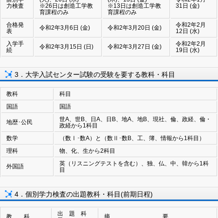
力検査
※26日は創造工学教
※13日は創造工学教
31日 (金)
育課程のみ
育課程のみ
合格発
令和2年2月
令和2年3月6日 (金)
令和2年3月20日 (金)
表
12日 (水)
入学手
令和2年2月
令和2年3月15日 (日)
令和2年3月27日 (金)
続
19日 (水)
3．大学入試センター試験の受験を要する教科・科目
教科
科目
国語
国語
世A、世B、日A、日B、地A、地B、現社、倫、政経、倫・
地歴･公民
政経から1科目
数学
（数Ⅰ･数A）と（数Ⅱ･数B、工、簿、情報から1科目）
理科
物、化、生から2科目
英（リスニングテストを含む）、独、仏、中、韓から1科
外国語
目
4．個別学力検査の出題教科・科目(前期日程)
出 題 科
教 科
摘 要